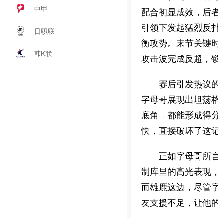
中甲
配合初显成效，后者贡
引领下发起猛烈反扑，
日职联
衡攻势。末节关键时
韩K联
攻击波完成反超，
赛后引发热议
字母哥展现出坦荡
底角，都能形成得分
快，直接破坏了这记
正如字母哥所言
制库里的高光表现
而雄鹿这边，尽管字
友支援不足，让他的 