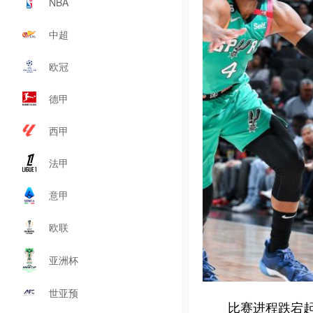
NBA
中超
欧冠
德甲
西甲
法甲
意甲
欧联
亚洲杯
世亚预
比赛进程跌宕起