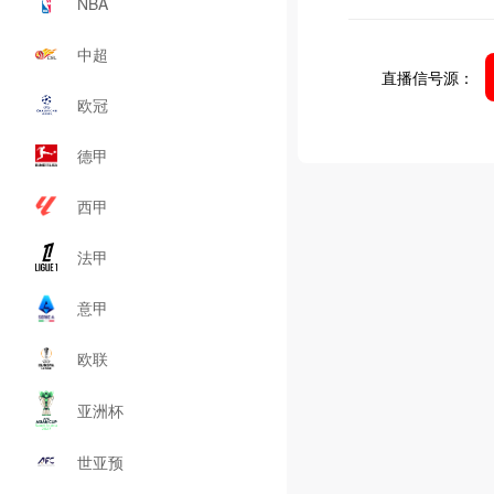
NBA
中超
直播信号源：
欧冠
德甲
西甲
法甲
意甲
欧联
亚洲杯
世亚预